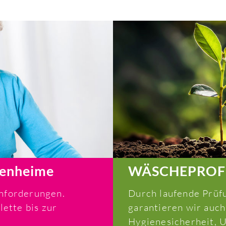
renheime
WÄSCHEPROFIS 
nforderungen.
Durch laufende Prüf
ette bis zur
garantieren wir auch
Hygienesicherheit, 