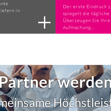
nnte
Der erste Eindruck 
iefern in
spiegelt die tägliche
Überzeugen Sie Ihre 
Aufmachung…
Partner werde
meinsame Höchstlei