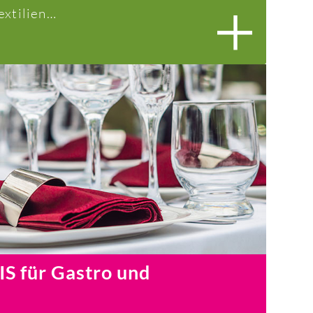
extilien…
 für Gastro und