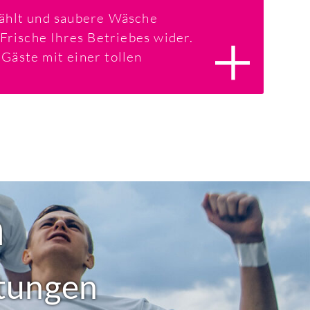
zählt und saubere Wäsche
 Frische Ihres Betriebes wider.
Gäste mit einer tollen
n
stungen