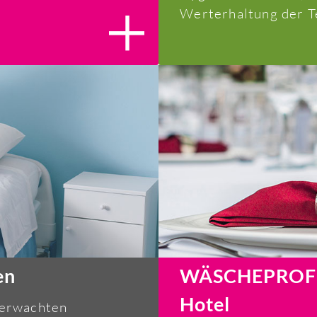
Werterhaltung der T
en
WÄSCHEPROFIS
Hotel
berwachten